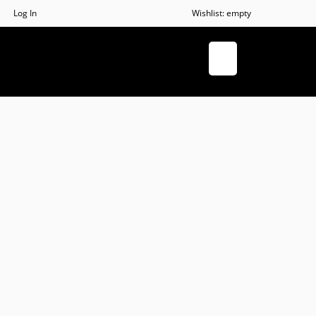
Log In
Wishlist:
empty
+7(953)668-48-80
7.2006 № 152-ФЗ «О персональных данных» и определяет
редпринимателем Зайцевым Русланом Михайловичем
гражданина при обработке его персональных данных, в