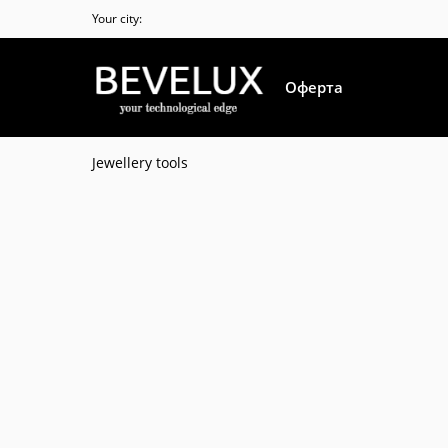
Your city:
Оферта
Jewellery tools
ПОЛИТИКА КОНФИДЕНЦИАЛЬН
Main page
ПОЛИТИКА КОНФИДЕНЦИАЛЬНОСТИ
ПОЛИТИКА КОНФИДЕНЦИАЛЬНОСТИ И ОБРАБОТКИ ПЕ
1. Общие положения
1.1. Настоящая Политика конфиденциальности (далее — 
порядок обработки персональных данных и меры по 
(далее — Оператор).
1.2. Оператор ставит важнейшей целью и условием осущ